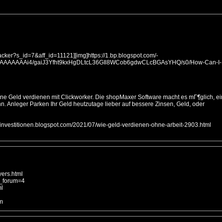
tracker?s_id=7&aff_id=11121][img]https://1.bp.blogspot.com/-
AAAAAAAi4/gaiJ3Yfht9kxHgDLtcL36GIl8WCob6gdwCLcBGAsYHQ/s0/How-Can-I-
ine Geld verdienen mit Clickworker. Die shopMaxer Software macht es mГ¶glich, ei
nn. Anleger Parken Ihr Geld heutzutage lieber auf bessere Zinsen, Geld, oder
mitinvestitionen.blogspot.com/2021/07/wie-geld-verdienen-ohne-arbeit-2903.html
yers.html
d_forum=4
ml
tm