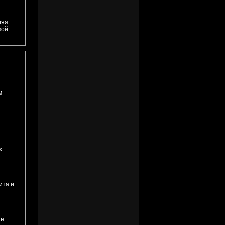
ляя
кой
м
х
ита и
ае