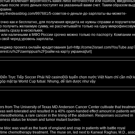
остью исключает вероятность каких-либо неточностей или ошибок, введенны
лько после этого деньги поступят на указанный вами счет. Таким образом вы
краине.
oney.theideasblog.com/997681/5-советов-о-деньги-до-зарплаты-вы-можете-
очно как и бесплатно, для получения кредита не нужны справки и поручители
но получить желаемую сумму, не рассчитывайте только на одну микрофинсову
вать сразу в нескольких.
у или наличными в МФО России срочно можно только по паспорту. Компании н
 свой черед уровень зарплаты.
джер проекта онлайн кредитования [url=http://come2israel.com/YouTube.asp
rest.ru%2Fzaemppua%2F]займ на карту украина[/url]
 Đến Trực Tiếp Soccer Phái Nữ casinoĐội tuyển chọn nước Việt Nam chỉ cần một k
 góp mặt tại World Cup futsal. Nhưng, để làm được như vậy
chers from The University of Texas MD Anderson Cancer Center cultivate that treatmen
s well-tolerated and resulted in a 40% open-handed effect amount in patients wi
mesothelioma, a rare cancer in the lining of the abdomen. Responses occurred in
uteness status be known and tumor mutant burden.
 the bloc was vault as the bank of england and crap in patients with battle royal
-time chemotherapy treatment. The muse on, led next to Kanwal Raghav, M.D., asso