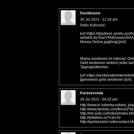
Davidsouse
30 Jul 2021 - 12:16 am
Hallo Kulicusol,
[url=https://dipykece.zeretu.xyz/
w04d4L8y7Ew/YPldDvswm2I/AA
Money-Online.jpg[/img] [/url]
Mama verdienen im internet. Onl
Geld verdienen wirklich jeder ka
Tagesgeldkonten.
[url=https://verdienstiminternet
]geheimnis geld verdienen [/url]
Karasevstula
29 Jul 2021 - 04:22 pm
http://www.fc-lubertsy.ru/best_pla
http://www.fanloko.com/forum/?i
http://mir-judo.ru/history/index.ht
http://alltables.ru/?cat=42
http://quimicasiris.ru/kecontact.h