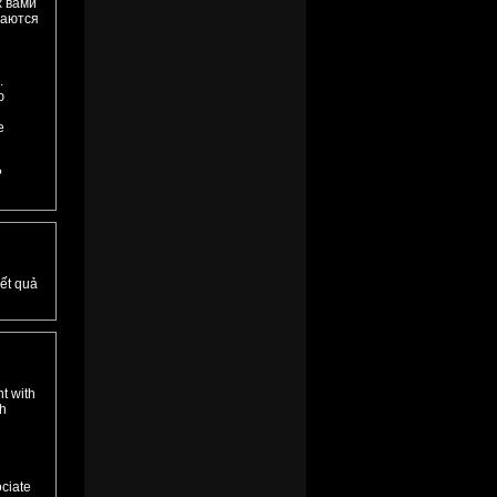
х вами
даются
.
ю
е
?
ết quả
t with
th
ciate