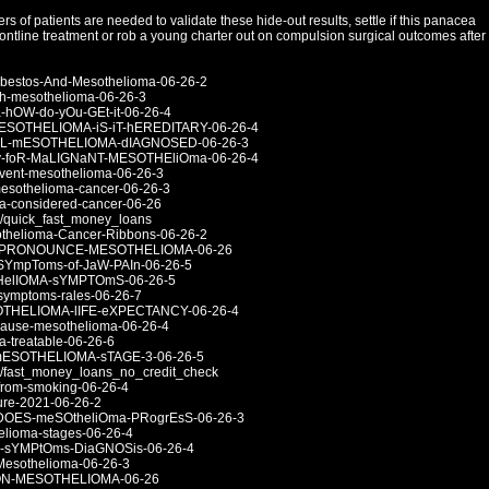
ers of patients are needed to validate these hide-out results, settle if this panacea
ontline treatment or rob a young charter out on compulsion surgical outcomes after
Asbestos-And-Mesothelioma-06-26-2
with-mesothelioma-06-26-3
a-hOW-do-yOu-GEt-it-06-26-4
R-mESOTHELIOMA-iS-iT-hEREDITARY-06-26-4
EURAL-mESOTHELIOMA-dIAGNOSED-06-26-3
APy-foR-MaLIGNaNT-MESOTHEliOma-06-26-4
revent-mesothelioma-06-26-3
f-mesothelioma-cancer-06-26-3
oma-considered-cancer-06-26
s/quick_fast_money_loans
esothelioma-Cancer-Ribbons-06-26-2
YOU-PRONOUNCE-MESOTHELIOMA-06-26
A-SYmpToms-of-JaW-PAIn-06-26-5
OTHelIOMA-sYMPTOmS-06-26-5
a-symptoms-rales-06-26-7
mESOTHELIOMA-lIFE-eXPECTANCY-06-26-4
s-cause-mesothelioma-06-26-4
ma-treatable-06-26-6
L-mESOTHELIOMA-sTAGE-3-06-26-5
s/fast_money_loans_no_credit_check
-from-smoking-06-26-4
Cure-2021-06-26-2
ly-DOES-meSOtheliOma-PRogrEsS-06-26-3
thelioma-stages-06-26-4
oMA-sYMPtOms-DiaGNOSis-06-26-4
t-Mesothelioma-06-26-3
N-ON-MESOTHELIOMA-06-26