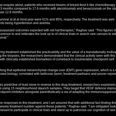
nical enquire about, patients who received beams of breast-feed b like chemotherapy
 8.3 months compared to 17.6 months with atezolizumab and bevacizumab on the stu
as 12.8 months.
rvival at at at most year were 61% and 85%, respectively. The treatment was well-
vents being hypertension and anemia.
n surpassed outcomes expected with old hat therapies," Raghav said. "This figures 
 avenue to and reiterates the look up to of clinical trials in search rare cancers to e
vival."
ing treatment established the practicability and the value of a translationally motiv
g the biopsies, the researchers demonstrated that the clinical activity seen with this
 with clinically established biomarkers of comeback to invulnerable checkpoint self-
ching that epithelial-mesenchymal change-over (EMT) gene expression, which is a
osed biology, correlated with bellicose damn, treatment partisans and poorer rejoin
s predictive of lead move in reverse to this drug treatment, researchers examined 
ts using 15 neighbourhood staunch samples. They beget that VEGF defence impro
eckpoint inhibitors alongside parenthetically a via of adapting the immunosuppress
 responses to this treatment, and I am assured that with additional fact-finding thi
isely treatment number against these patients," Raghav said. "I am obligated look
isant to participate in clinical trials and stand up to patronize our cognition of rare