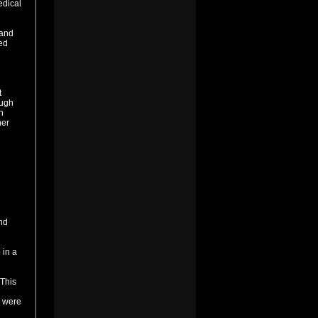
edical
 and
hed
t
ough
h
her
nd
 in a
 This
s were