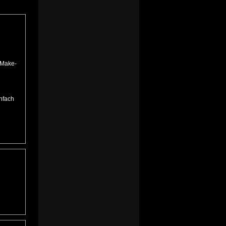
Make-
nfach