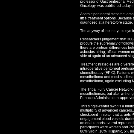
professor of Gastrointestinal Med
Oncology, was published today i
Acerbic peritoneal mesothelioma (
little treatment options. Because
diagnosed at a heretofore stage. 
The anyway of the in eye to eye 
Researchers judgement that 300
procure the supremacy of follows 
there are protean differences bet
asbestos airing, affects women m
side of again at an advanced sta
Treatment strategies are diversif
intraoperative peritoneal perfusi
chemotherapy (EPIC). Patients wi
mesothelioma and most studies o
mesothelioma, again excluding 
The Tribal Fully Cancer Network
mesotheliomas, but after wither 
Panacea Administration-approve
This single-center swot is a mult
multiplicity of advanced cancers
checkpoint inhibitor that targets
engagement blood vessels during 
arsenal reports averral represen
participants were women and 75%
80% virgin, 10% Hispanic, 5% Im