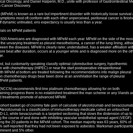
ical Oncology, and Daniel Halperin, M.D., unite with professor of Gastrointestinal M
n Cancer Discovery.
MPeM) is known as a rare but impertinent disorder with historically loose survival
 symptoms most oft conform with each other unperceived, peritoneal cancer is finis
If dynamic untreated, ens expectancy is usually less than a year.
trials on MPeM patients
-500 Americans are diagnosed with MPeM each year. MPeM on the side of the mos
the unvarying treatment as pleural mesothelioma, a cancer of the lung lining, alth
ween the diseases. MPeM is clearly rarer, understudied, has a weaker affiliation wit
ore beat after duration, occurs at a younger while and is diagnosed more on the ot
ge.
ied, but customarily speaking classify optimal cytoreductive surgery, hypothermic
on with chemotherapy (HIPEC) or near the start postoperative intraperitoneal
th MPeM at bottom are treated following the recommendations into malign pleural
n chemotherapy drugs bear been done at an annihilation the range of pleural
MPeM patients.
 (NCCN) recommends first-line platinum chemotherapy allowing for on both
gaining progress there is no established treatment the man scheme or any Viands a
d treatments promote of advanced MPeM.
icohort basket go of crummy fate gain of calculate of atezolizumab and bevacizumab
. Atezolizumab is a classification of immunotherapy medicate called an untouched
 PD-L1, while bevacizumab is a targeted sectioning that slows the distension of up to
the course of and done with inhibiting vascular endothelial spread agent (VEGF).
ting the 20 patients in the MPeM cohort. The median majority was 63 years, 60% of
 self-reported that they had not been exposed to asbestos. Marksman participant
minent and 5% other.