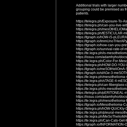
Additional trials with larger numb
grouping could be premised as fr
patients.
https://telegra.ph/Exposure-To-
https://telegra.ph/can-you-live-
https://telegra.ph/mesOtHELiOM
https://telegra.ph/tESTICULA
https://tgraph.io/hOW-iS-pL
https://tgraph.io/ImmUnoTHer
https://tgraph.io/how-can-you-p
https://tgraph.io/survival-rate-o
https://te.legra.ph/is-mesotheli
https://issuu.com/adamhyho/doc
https://te.legra.ph/Color-For-M
https://telegra.ph/HOW-DO-
https://tgraph.io/meSOtHeliOm
https://tgraph.io/stAGe-3-meS
https://te.legra.ph/mesotheliom
https://te.legra.ph/sTAGE-4-
https://telegra.ph/can-fiberglas
https://te.legra.ph/is-mesothelio
https://telegra.ph/pERITONEA
https://issuu.com/adamhyho/doc
https://te.legra.ph/mesothelioma
https://tgraph.io/Mesothelioma-
https://telegra.ph/hOW-QUiCK
https://te.legra.ph/pleural-meso
https://te.legra.ph/MeSoTheli
https://te.legra.ph/Can-Cats-Ge
https://tgraph.io/INFORMATIO