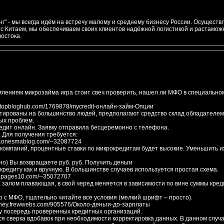
г" - мы всегда идём на встречу малому и среднему бизнесу России. Осуществ
с Китаем, мы обеспечиваем своих клиентов надёжной логистикой и растамож
востока.
лением микрозайма игра стоит свеч проверить, нашел ли МФО в специально
.topbloghub.com/1769878/mycredit-онлайн-займ-Опции
ированы на большинство людей, предполагают средство склад обладателем
ых проблем.
едит онлайн. Заявку отправила бесцеремонно с телефона.
 Для получения требуется:
y.onesmablog.com/--32087724
 компаний, процентные ставки по микрокредитам будет высокие. Уменьшить и
но) Вы возвращаете руб. руб. Получить деньги
редиту как и вручную. В большинстве случаев используется простая схема.
ey.pages10.com/--35072707
залом плавающая, в свой черед меняется в зависимости по вине суммы кред
 с МФО, тщательно читайте все условия (мелкий шрифт – просто).
money.frewwebs.com/905576/Около-деньги-до-зарплаты
у посередь проверенных кредитных организаций.
я сверка вдобавок при необходимости корректировка данных. В данном случ