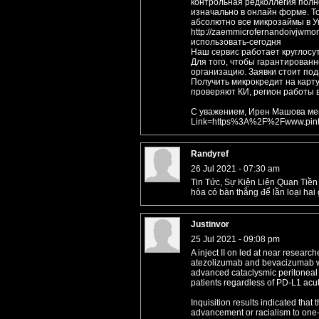
контрольная редколлегия полн
изначально в онлайн форме. То
абсолютно все микрозаймы в У
http://zaemmicrofernandoivjwm
использовать-сегодня
Наш сервис работает круглосут
Для того, чтобы гарантирован
организацию. Заявки стоит пода
Получить микрокредит на карт
проверяют КИ, регион работы в
С уважением, Ирен Машова мене
Link=https%3A%2F%2Fwww.pinte
Randyref
26 Jul 2021 - 07:30 am
Tin Tức, Sự Kiện Liên Quan Tiền
hòa có bàn thắng để lần loại hai
Justinvor
25 Jul 2021 - 09:08 pm
A inject II on led at near resear
atezolizumab and bevacizumab wa
advanced cataclysmic peritoneal 
patients regardless of PD-L1 ac
Inquisition results indicated that
advancement or racialism to one