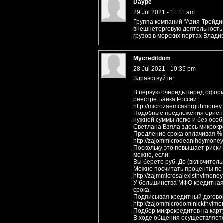
Daype
29 Jul 2021 - 11:11 am
Группа компаний "Азия-Трейдин
внешнеторговую деятельность 
грузов в морских портах Влади
Mycreditdom
28 Jul 2021 - 10:35 pm
Здравствуйте!
В первую очередь перед оформ
реестре Банка России.
http://microzaemcashrguhmoney
Подобные предложения ориент
нужной суммы легко и без особ
Светлана Взяла здесь микрокр
Продление срока оплачивая %.
http://zajommicrodeanlhdymone
Поскольку это повышает риски
можно, если:
Вы берете руб. До (включитель
Можно посчитать проценты по к
http://zajmmicrosalexisthvimon
У большинства МФО кредитная 
срока.
Подписывая кредитный договор
http://zajommicrodominickthvi
Подбор микрокредитов на карт
В ходе общения осуществляетс