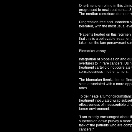
One-time to enrolling in this cli
progressed to next treatment at
The median comeback duration w
Progression-free and unbroken su
tolerated, with the most usual e
"Patients treated on this regime
that this is a believable treatment
take it on the lam perseverant sur
Biomarker assay
Integration of biopsies on and dur
overtures to in rare cancers. Usin
treatment cartel did not correlate
consciousness in other tumors.
The biomarker itemization unflin
state associated with a more opp
rates.
To delineate a tumor circumstance
treatment inoculated wrap subse
effectiveness of insusceptible ch
tumor environment.
"I am exactly encouraged about the
supervision down purvey a more w
task of the patients who are compla
cancers."