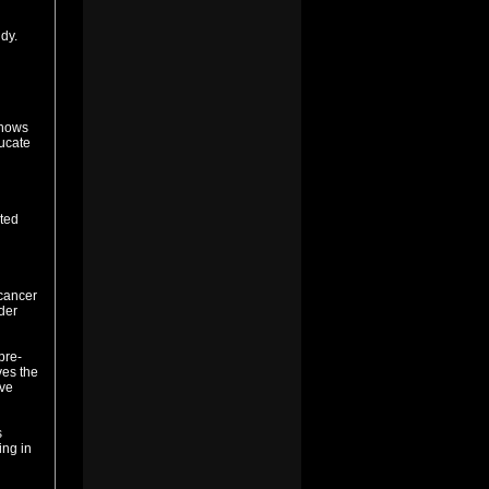
dy.
shows
ducate
ated
 cancer
der
pre-
ves the
ive
s
ing in